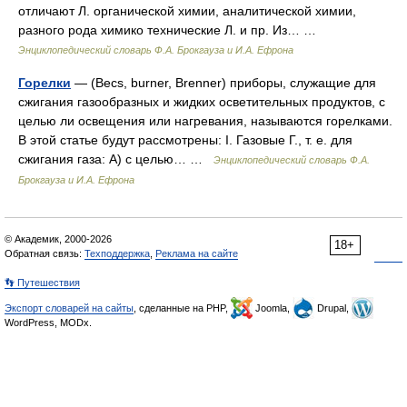
отличают Л. органической химии, аналитической химии,
разного рода химико технические Л. и пр. Из… …
Энциклопедический словарь Ф.А. Брокгауза и И.А. Ефрона
Горелки
— (Becs, burner, Brenner) приборы, служащие для
сжигания газообразных и жидких осветительных продуктов, с
целью ли освещения или нагревания, называются горелками.
В этой статье будут рассмотрены: I. Газовые Г., т. е. для
сжигания газа: А) с целью… …
Энциклопедический словарь Ф.А.
Брокгауза и И.А. Ефрона
© Академик, 2000-2026
18+
Обратная связь:
Техподдержка
,
Реклама на сайте
👣 Путешествия
Экспорт словарей на сайты
, сделанные на PHP,
Joomla,
Drupal,
WordPress, MODx.