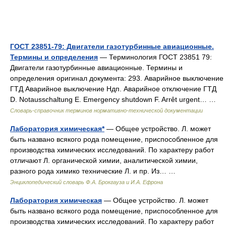
ГОСТ 23851-79: Двигатели газотурбинные авиационные.
Термины и определения
— Терминология ГОСТ 23851 79:
Двигатели газотурбинные авиационные. Термины и
определения оригинал документа: 293. Аварийное выключение
ГТД Аварийное выключение Ндп. Аварийное отключение ГТД
D. Notausschaltung Е. Emergency shutdown F. Arrêt urgent… …
Словарь-справочник терминов нормативно-технической документации
Лаборатория химическая*
— Общее устройство. Л. может
быть названо всякого рода помещение, приспособленное для
производства химических исследований. По характеру работ
отличают Л. органической химии, аналитической химии,
разного рода химико технические Л. и пр. Из… …
Энциклопедический словарь Ф.А. Брокгауза и И.А. Ефрона
Лаборатория химическая
— Общее устройство. Л. может
быть названо всякого рода помещение, приспособленное для
производства химических исследований. По характеру работ